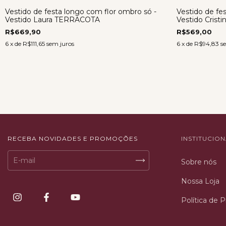
Vestido de festa longo com flor ombro só -
Vestido de fe
Vestido Laura TERRACOTA
Vestido Cris
R$669,90
R$569,00
6
x de
R$111,65
sem juros
6
x de
R$94,83
s
RECEBA NOVIDADES E PROMOÇÕES
INSTITUCIO
Sobre nós
Nossa Loja
Política de 