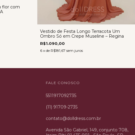
n flor com
TA
Vestido de Festa Longo Terracota Um
Ombro Só em Crepe Museline – Regina
R$1.090,00
6
x de
R$181,67
sem juros
FALE CONOSCO
5511917092735
(11) 91709-2735
contato@dolldress.com.br
Avenida São Gabriel, 149, conjunto 708,