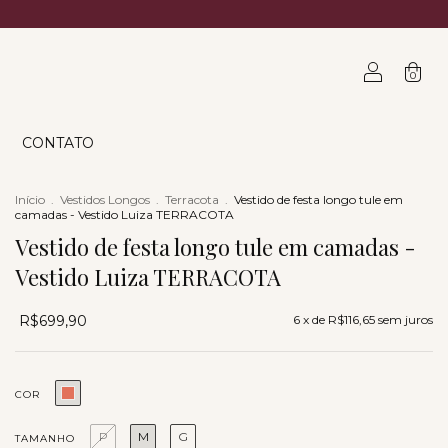
0
CONTATO
Início
.
Vestidos Longos
.
Terracota
.
Vestido de festa longo tule em
camadas - Vestido Luiza TERRACOTA
Vestido de festa longo tule em camadas -
Vestido Luiza TERRACOTA
R$699,90
6
x de
R$116,65
sem juros
COR
P
M
G
TAMANHO