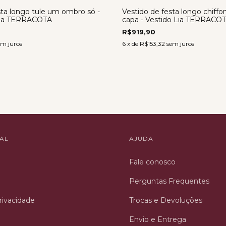
sta longo tule um ombro só -
Vestido de festa longo chiffo
tina TERRACOTA
capa - Vestido Lia TERRACO
R$919,90
em juros
6
x de
R$153,32
sem juros
NAL
AJUDA
Fale conosco
Perguntas Frequentes
Privacidade
Trocas e Devoluções
Envio e Entrega