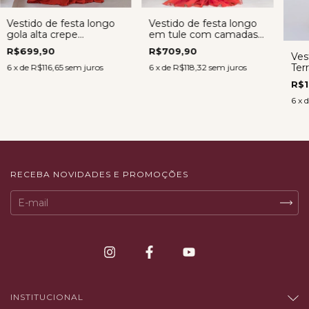
Vestido de festa longo
Vestido de festa longo
gola alta crepe
em tule com camadas -
musseline - Vestido
Vestido Sarah
R$699,90
R$709,90
Ves
Cecília TERRACOTA
TERRACOTA
Ter
6
x de
R$116,65
sem juros
6
x de
R$118,32
sem juros
Cam
R$1
Mav
6
x 
RECEBA NOVIDADES E PROMOÇÕES
INSTITUCIONAL