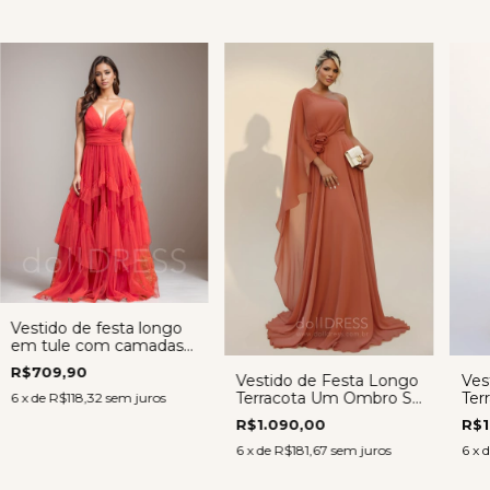
Vestido de festa longo
em tule com camadas -
Vestido Sarah
R$709,90
Vestido de Festa Longo
Ves
TERRACOTA
Terracota Um Ombro Só
Ter
6
x de
R$118,32
sem juros
em Crepe Museline –
Cam
R$1.090,00
R$1
Regina
Mav
6
x de
R$181,67
sem juros
6
x 