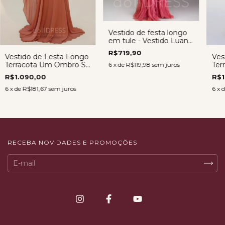
Vestido de festa longo
em tule - Vestido Luana
TERRACOTA
R$719,90
Vestido de Festa Longo
Ves
Terracota Um Ombro Só
Ter
6
x de
R$119,98
sem juros
em Crepe Museline –
Cam
R$1.090,00
R$1
Regina
Mav
6
x de
R$181,67
sem juros
6
x 
RECEBA NOVIDADES E PROMOÇÕES