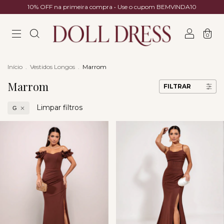
10% OFF na primeira compra • Use o cupom BEMVINDA10
0
Início
.
Vestidos Longos
.
Marrom
Marrom
FILTRAR
Limpar filtros
G