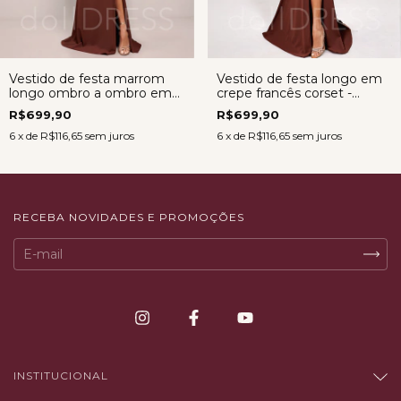
Vestido de festa marrom
Vestido de festa longo em
longo ombro a ombro em
crepe francês corset -
crepe francês – Larissa
Vestido Samanta MARROM
R$699,90
R$699,90
6
x de
R$116,65
sem juros
6
x de
R$116,65
sem juros
RECEBA NOVIDADES E PROMOÇÕES
INSTITUCIONAL