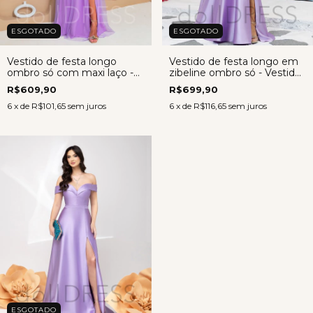
ESGOTADO
ESGOTADO
Vestido de festa longo
Vestido de festa longo em
ombro só com maxi laço -
zibeline ombro só - Vestido
Vestido Gabriela LAVANDA
Cléo LAVANDA
R$609,90
R$699,90
6
x de
R$101,65
sem juros
6
x de
R$116,65
sem juros
ESGOTADO