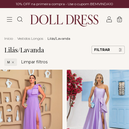
10% OFF na primeira compra • Use o cupom BEMVINDA10
0
Início
.
Vestidos Longos
.
Lilás/Lavanda
Lilás/Lavanda
FILTRAR
Limpar filtros
M