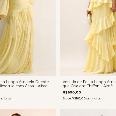
esta Longo Amarelo Decote
Vestido de Festa Longo Ama
crotule com Capa – Alissa
que Caia em Chiffon – Aimê
R$990,00
m juros
6
x de
R$165,00
sem juros