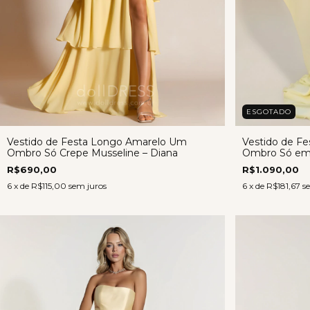
ESGOTADO
Vestido de Festa Longo Amarelo Um
Vestido de F
Ombro Só Crepe Musseline – Diana
Ombro Só em 
R$690,00
R$1.090,00
6
x de
R$115,00
sem juros
6
x de
R$181,67
s