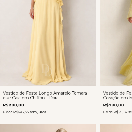
Vestido de Festa Longo Amarelo Tomara
Vestido de F
que Caia em Chiffon – Dara
Coração em Mi
R$890,00
R$790,00
6
x de
R$148,33
sem juros
6
x de
R$131,67
se