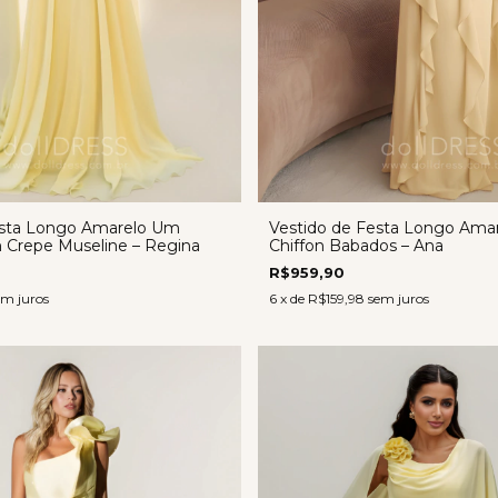
esta Longo Amarelo Um
Vestido de Festa Longo Amar
Crepe Museline – Regina
Chiffon Babados – Ana
R$959,90
em juros
6
x de
R$159,98
sem juros