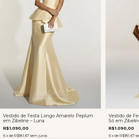
Vestido de Festa Longo Amarelo Peplum
Vestido de F
em Zibeline – Luna
Só em Zibelin
R$1.090,00
R$1.090,00
6
x de
R$181,67
sem juros
6
x de
R$181,67
s