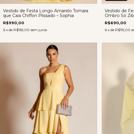
Vestido de Festa Longo Amarelo Tomara
Vestido de F
que Caia Chiffon Plissado – Sophia
Ombro Só Zibe
R$990,00
R$690,00
6
x de
R$165,00
sem juros
6
x de
R$115,00
s