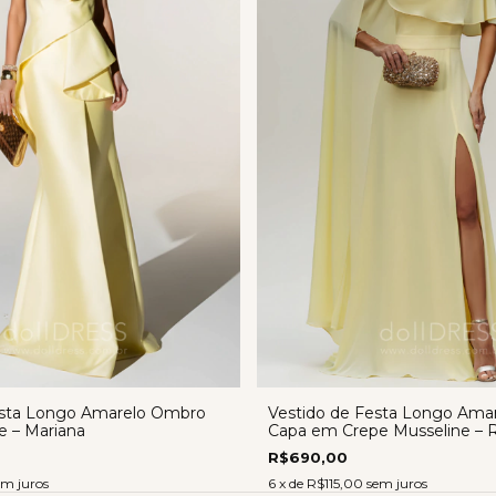
esta Longo Amarelo Ombro
Vestido de Festa Longo Ama
e – Mariana
Capa em Crepe Musseline – 
R$690,00
em juros
6
x de
R$115,00
sem juros