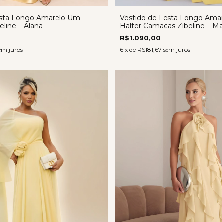
Vestido de Festa Longo Ama
esta Longo Amarelo Um
Halter Camadas Zibeline – Ma
line – Alana
R$1.090,00
6
x de
R$181,67
sem juros
em juros