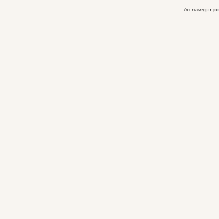
Ao navegar por
RECEBA NOVIDADES E PROMOÇÕES
INSTITUCIO
Sobre nós
Nossa Loja
Política de 