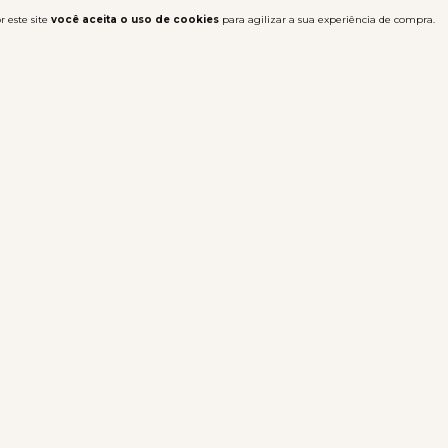
 este site
você aceita o uso de cookies
para agilizar a sua experiência de compra.
NAL
AJUDA
Fale conosco
Perguntas Frequentes
Privacidade
Trocas e Devoluções
Envio e Entrega