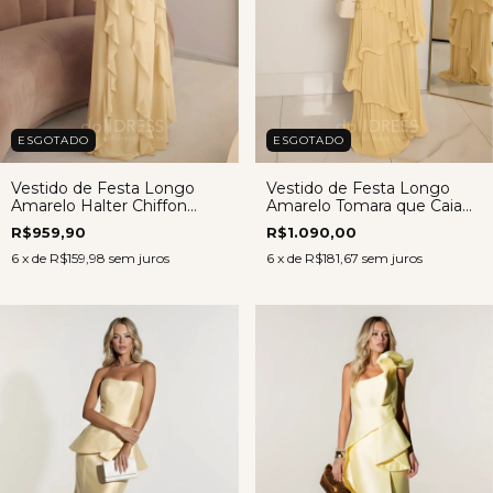
ESGOTADO
ESGOTADO
Vestido de Festa Longo
Vestido de Festa Longo
Amarelo Halter Chiffon
Amarelo Tomara que Caia
Babados – Ana
Chiffon Plissado – Lorena
R$959,90
R$1.090,00
6
x de
R$159,98
sem juros
6
x de
R$181,67
sem juros