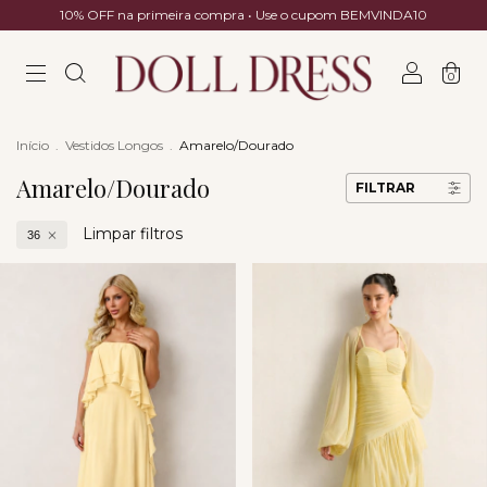
10% OFF na primeira compra • Use o cupom BEMVINDA10
0
Início
.
Vestidos Longos
.
Amarelo/Dourado
Amarelo/Dourado
FILTRAR
Limpar filtros
36