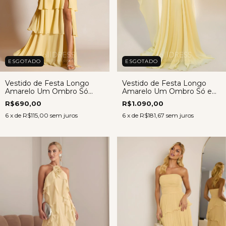
ESGOTADO
ESGOTADO
Vestido de Festa Longo
Vestido de Festa Longo
Amarelo Um Ombro Só
Amarelo Um Ombro Só em
Crepe Musseline – Diana
Crepe Museline – Regina
R$690,00
R$1.090,00
6
x de
R$115,00
sem juros
6
x de
R$181,67
sem juros