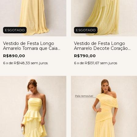
ESGOTADO
ESGOTADO
Vestido de Festa Longo
Vestido de Festa Longo
Amarelo Tomara que Caia
Amarelo Decote Coração
em Chiffon – Dara
em Microtule com Capa –
R$890,00
R$790,00
Alissa
6
x de
R$148,33
sem juros
6
x de
R$131,67
sem juros