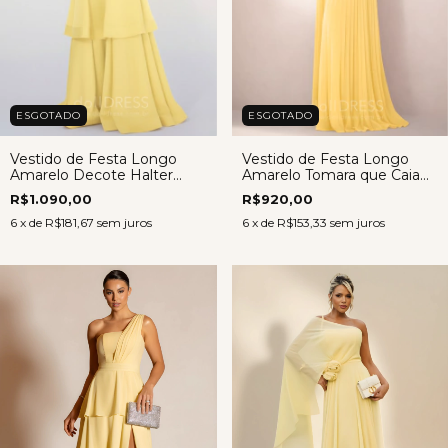
ESGOTADO
ESGOTADO
Vestido de Festa Longo
Vestido de Festa Longo
Amarelo Decote Halter
Amarelo Tomara que Caia
Camadas Zibeline – Mavie
Chiffon Plissado – Betina
R$1.090,00
R$920,00
6
x de
R$181,67
sem juros
6
x de
R$153,33
sem juros