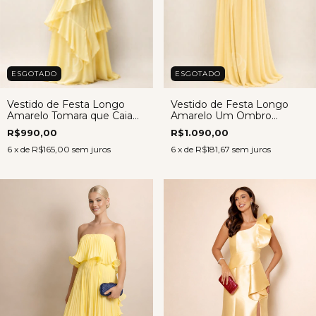
ESGOTADO
ESGOTADO
Vestido de Festa Longo
Vestido de Festa Longo
Amarelo Tomara que Caia
Amarelo Um Ombro
em Chiffon – Aimê
Chiffon – Débora
R$990,00
R$1.090,00
6
x de
R$165,00
sem juros
6
x de
R$181,67
sem juros