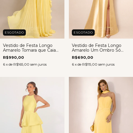
ESGOTADO
ESGOTADO
Vestido de Festa Longo
Vestido de Festa Longo
Amarelo Tomara que Caia
Amarelo Um Ombro Só
Chiffon Plissado – Sophia
Zibeline – Alana
R$990,00
R$690,00
6
x de
R$165,00
sem juros
6
x de
R$115,00
sem juros