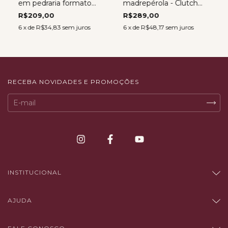
em pedraria formato
madrepérola - Clutch
carteira - Clutch
Paris KAQUI
R$209,00
R$289,00
Istambul PRATA
6
x de
R$34,83
sem juros
6
x de
R$48,17
sem juros
RECEBA NOVIDADES E PROMOÇÕES
INSTITUCIONAL
AJUDA