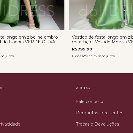
sta longo em zibeline ombro
Vestido de festa longo em zi
stido Isadora VERDE OLIVA
maxi laço - Vestido Melissa
R$799,90
em juros
6
x de
R$133,32
sem juros
NAL
AJUDA
Fale conosco
Perguntas Frequentes
Privacidade
Trocas e Devoluções