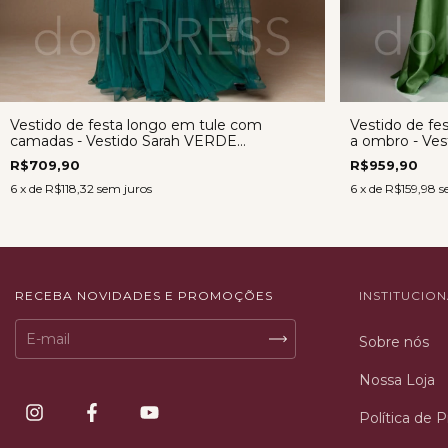
Vestido de festa longo em tule com
Vestido de fe
camadas - Vestido Sarah VERDE
a ombro - Ve
ESMERALDA
R$709,90
R$959,90
6
x de
R$118,32
sem juros
6
x de
R$159,98
s
RECEBA NOVIDADES E PROMOÇÕES
INSTITUCIO
Sobre nós
Nossa Loja
Política de 