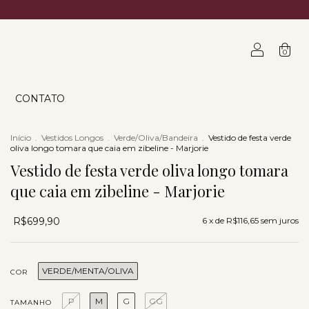
0
CONTATO
Início
.
Vestidos Longos
.
Verde/Oliva/Bandeira
.
Vestido de festa verde
oliva longo tomara que caia em zibeline - Marjorie
Vestido de festa verde oliva longo tomara
que caia em zibeline - Marjorie
R$699,90
6
x de
R$116,65
sem juros
VERDE/MENTA/OLIVA
COR
P
M
G
GG
TAMANHO