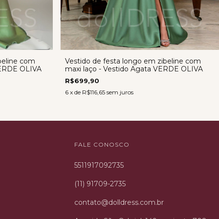
beline com
Vestido de festa longo em zibeline com
 VERDE OLIVA
maxi laço - Vestido Agata VERDE OLIVA
R$699,90
6
x de
R$116,65
sem juros
FALE CONOSCO
5511917092735
(11) 91709-2735
contato@dolldress.com.br