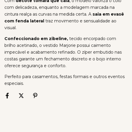
Com
decote tomara que caia
, o modelo valoriza o colo
com delicadeza, enquanto a modelagem marcada na
cintura realça as curvas na medida certa. A
saia em evasê
com fenda lateral
traz movimento e sensualidade ao
visual.
Confeccionado em zibeline,
tecido encorpado com
brilho acetinado, o vestido Marjorie possui caimento
impecável e acabamento refinado. O zíper embutido nas
costas garante um fechamento discreto e o bojo interno
oferece segurança e conforto.
Perfeito para casamentos, festas formais e outros eventos
especiais.