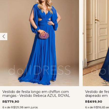
Vestido de festa longo em chiffon com
Vestido de fe
mangas - Vestido Rebeca AZUL ROYAL
drapeado em z
ROYAL
R$779,90
R$699,90
6
x de
R$129,98
sem juros
6
x de
R$116,65
se