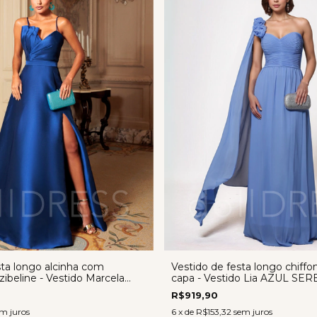
sta longo alcinha com
Vestido de festa longo chiffo
ibeline - Vestido Marcela
capa - Vestido Lia AZUL SER
R$919,90
m juros
6
x de
R$153,32
sem juros