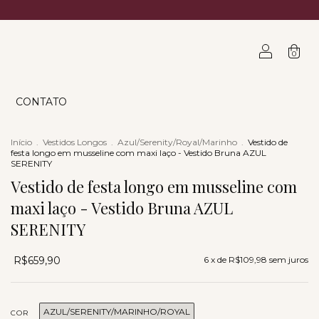
0
CONTATO
Início
.
Vestidos Longos
.
Azul/Serenity/Royal/Marinho
.
Vestido de
festa longo em musseline com maxi laço - Vestido Bruna AZUL
SERENITY
Vestido de festa longo em musseline com
maxi laço - Vestido Bruna AZUL
SERENITY
R$659,90
6
x de
R$109,98
sem juros
AZUL/SERENITY/MARINHO/ROYAL
COR