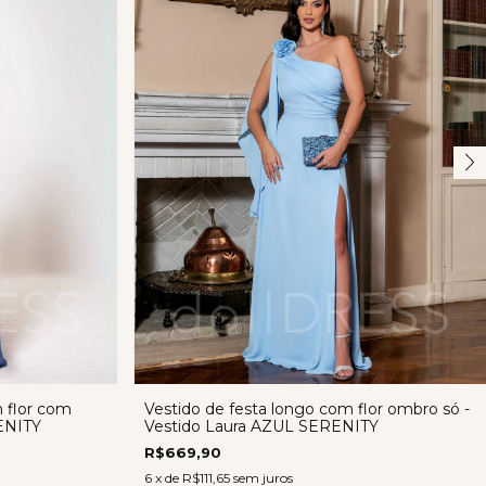
n flor com
Vestido de festa longo com flor ombro só -
ENITY
Vestido Laura AZUL SERENITY
R$669,90
6
x de
R$111,65
sem juros