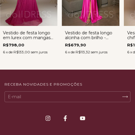
Vestido de festa longo
Vestido de festa longo
Ves
em lurex com mangas -
alcinha com brilho -
chi
Vestido Valentina
Vestido Beatriz PINK
capa
R$798,00
R$679,90
R$1
FÚCSIA
PI
6
x de
R$133,00
sem juros
6
x de
R$113,32
sem juros
6
x 
RECEBA NOVIDADES E PROMOÇÕES