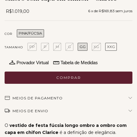
R$1.019,00
6
x de
R$169,83
sem juros
PINK/FÚCSIA
COR
PP
P
M
G
GG
XG
XXG
TAMANHO
Provador Virtual
Tabela de Medidas
MEIOS DE PAGAMENTO
MEIOS DE ENVIO
O
vestido de festa fúcsia longo ombro a ombro com
capa em chifon Clarice
é a definição de elegância.