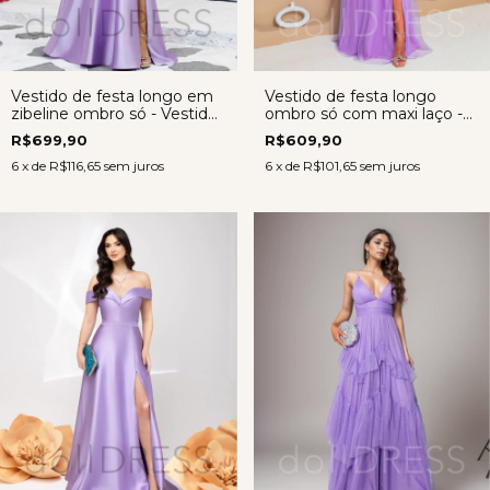
Vestido de festa longo em
Vestido de festa longo
zibeline ombro só - Vestido
ombro só com maxi laço -
Cléo LAVANDA
Vestido Gabriela LAVANDA
R$699,90
R$609,90
6
x de
R$116,65
sem juros
6
x de
R$101,65
sem juros