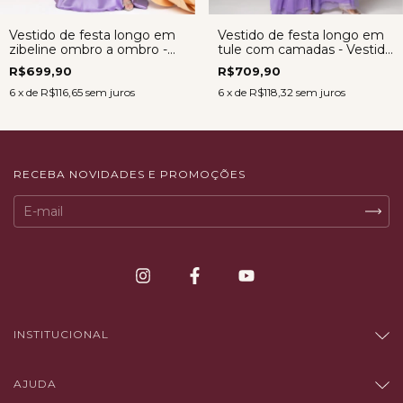
Vestido de festa longo em
Vestido de festa longo em
zibeline ombro a ombro -
tule com camadas - Vestido
Vestido Aurora LAVANDA
Sarah LAVANDA
R$699,90
R$709,90
6
x de
R$116,65
sem juros
6
x de
R$118,32
sem juros
RECEBA NOVIDADES E PROMOÇÕES
INSTITUCIONAL
AJUDA