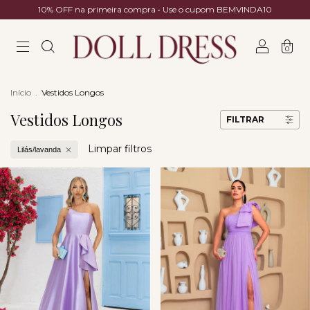
10% OFF na primeira compra • Use o cupom BEMVINDA10
0
Início
.
Vestidos Longos
Vestidos Longos
FILTRAR
Limpar filtros
Lilás/lavanda